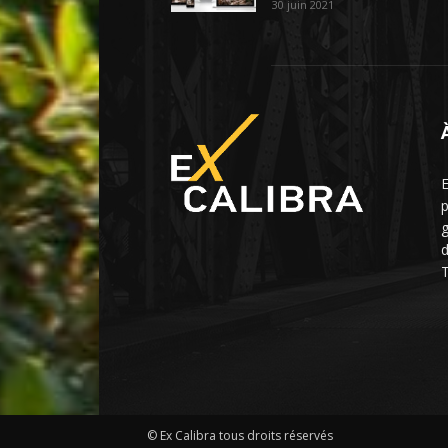
30 juin 2021
E
p
g
d
T
© Ex Calibra tous droits réservés