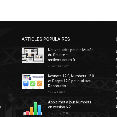
ARTICLES POPULAIRES
Nouveau site pour le Musée
du Sourire —
smilemuseum.fr
26 octobre 2016
Keynote 12.0, Numbers 12.0
et Pages 12.0 pour utiliser
Raccourcis
12 avril 2022
Apple met à jour Numbers
u
en version 6.2
1 octobre 2019