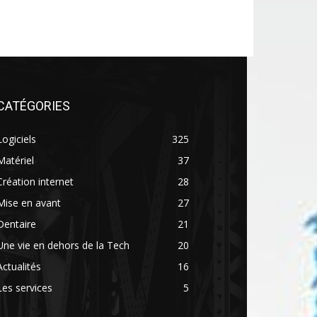
CATÉGORIES
Logiciels
325
Matériel
37
Création internet
28
Mise en avant
27
Dentaire
21
Une vie en dehors de la Tech
20
Actualités
16
Les services
5