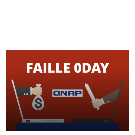
Médical
Professions Libérales
Sécurité informatique
Sport
Une vie en dehors de la Tech