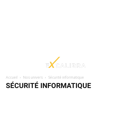
Accueil
Nos univers
Sécurité informatique
SÉCURITÉ INFORMATIQUE
Architecture
Arts
Dentaire
Droit
Entreprise/TPE/PME