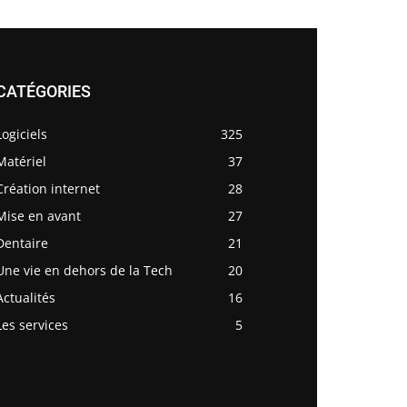
CATÉGORIES
Logiciels
325
Matériel
37
Création internet
28
Mise en avant
27
Dentaire
21
Une vie en dehors de la Tech
20
Actualités
16
Les services
5