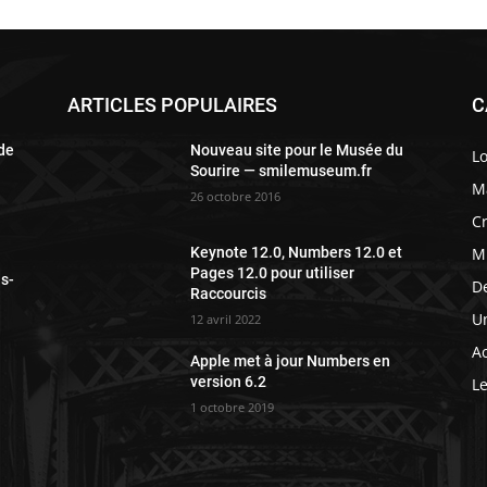
ARTICLES POPULAIRES
C
 de
Nouveau site pour le Musée du
Lo
Sourire — smilemuseum.fr
Ma
26 octobre 2016
Cr
M
Keynote 12.0, Numbers 12.0 et
Pages 12.0 pour utiliser
ls-
D
Raccourcis
Un
12 avril 2022
Ac
Apple met à jour Numbers en
version 6.2
Le
1 octobre 2019