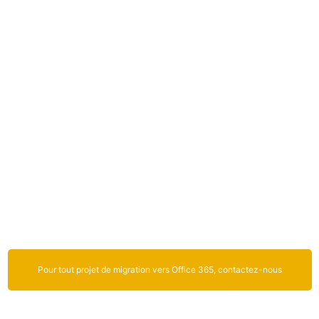
du trans­fert et de la véri­fi­ca­tion des don­nées
s acquis­es précédem­ment
logi­ciels Mail, Thun­der­bird, E
Pour tout projet de migration vers Office 365, contactez-nous