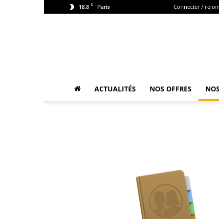
C
18.8
Connecter / rejoi
Paris
ACTUALITÉS
NOS OFFRES
NOS