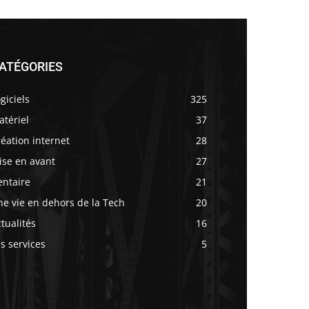
ATÉGORIES
giciels
325
tériel
37
éation internet
28
ise en avant
27
entaire
21
e vie en dehors de la Tech
20
tualités
16
s services
5