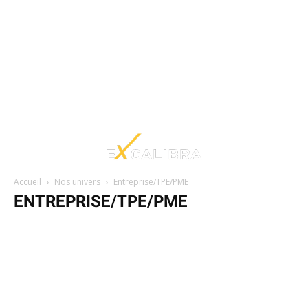
Accueil
Nos univers
Entreprise/TPE/PME
ENTREPRISE/TPE/PME
Architecture
Arts
Dentaire
Droit
Entreprise/TPE/PME