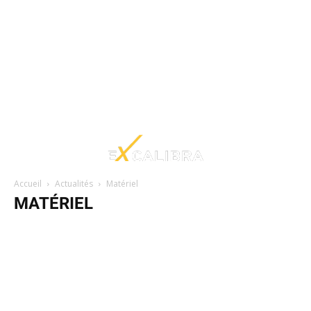
Accueil
Actualités
Matériel
MATÉRIEL
Astuces
Billets d'humeur
Création internet
Création multimédia
Formations