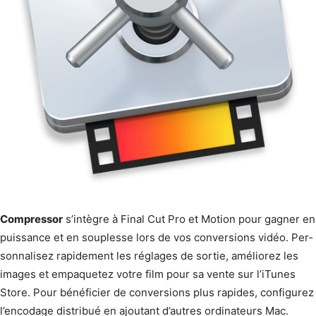
Com­pres­sor
s’intègre à Final Cut Pro et Motion pour gag­n­er en
puis­sance et en sou­p­lesse lors de vos con­ver­sions vidéo. Per­
son­nalisez rapi­de­ment les réglages de sor­tie, améliorez les
images et empa­que­tez votre film pour sa vente sur l’iTunes
Store. Pour béné­fici­er de con­ver­sions plus rapi­des, con­fig­urez
l’encodage dis­tribué en ajoutant d’autres ordi­na­teurs Mac.