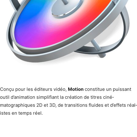
Conçu pour les édi­teurs vidéo,
Motion
con­stitue un puis­sant
out­il d’animation sim­pli­fi­ant la créa­tion de titres ciné­
matographiques 2D et 3D, de tran­si­tions flu­ides et d’effets réal­
istes en temps réel.