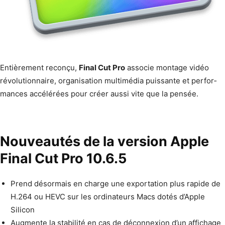
Entière­ment reconçu,
Final Cut Pro
asso­cie mon­tage vidéo
révo­lu­tion­naire, organ­i­sa­tion mul­ti­mé­dia puis­sante et per­for­
mances accélérées pour créer aus­si vite que la pensée.
Nouveautés de la version Apple
Final Cut Pro 10.6.5
Prend désor­mais en charge une expor­ta­tion plus rapi­de de
H.264 ou HEVC sur les ordi­na­teurs Macs dotés d’Apple
Silicon
Aug­mente la sta­bil­ité en cas de décon­nex­ion d’un affichage