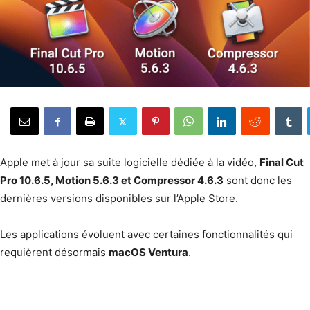
Apple met à jour sa suite logi­cielle dédiée à la vidéo,
Final Cut
Pro 10.6.5, Motion 5.6.3 et Com­pres­sor 4.6.3
sont donc les
dernières ver­sions disponibles sur l’Ap­ple Store.
Les appli­ca­tions évolu­ent avec cer­taines fonc­tion­nal­ités qui
requièrent désor­mais
macOS Ven­tu­ra
.