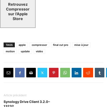
Retrouvez
nous vous
Compressor
aidons à
sur l’Apple
déploy­er vos
Store
solu­tions son
et vidéo.
Vers l’Ap­
TAGS
apple
compressor
final cut pro
mise à jour
ple Store
motion
update
vidéo
Article précédent
Synology Drive Client 3.2.0–
13232