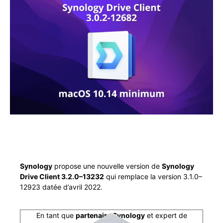
Syn­ol­o­gy
pro­pose une nou­velle ver­sion de
Syn­ol­o­gy
Dri­ve Client 3.2.0–13232
qui rem­place la ver­sion 3.1.0–
12923 datée d’avril 2022.
En tant que
parte­naire Syn­ol­o­gy
et expert de