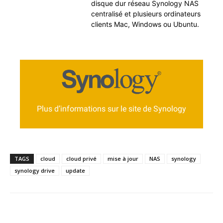
disque dur réseau Syn­ol­o­gy NAS
cen­tral­isé et plusieurs ordi­na­teurs
clients Mac, Win­dows ou Ubuntu.
Se rendre sur la page d’information sur
Synology Drive Client
Plus d’informations sur le site de Synology
https://www.synology.com/fr-
fr/releaseNote/SynologyDriveClient
TAGS
cloud
cloud privé
mise à jour
NAS
synology
synology drive
update