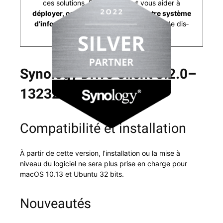
ces solu­tions, Ex Cal­i­bra peut vous aider à
déploy­er, organ­is­er et main­tenir votre sys­tème
d’in­for­ma­tion et de sauve­g­arde
à base de dis­
ques durs réseau NAS Synology.
Synology Drive Client 3.2.0–
13232
Compatibilité et installation
À par­tir de cette ver­sion, l’in­stal­la­tion ou la mise à
niveau du logi­ciel ne sera plus prise en charge pour
macOS 10.13 et Ubun­tu 32 bits.
Nouveautés