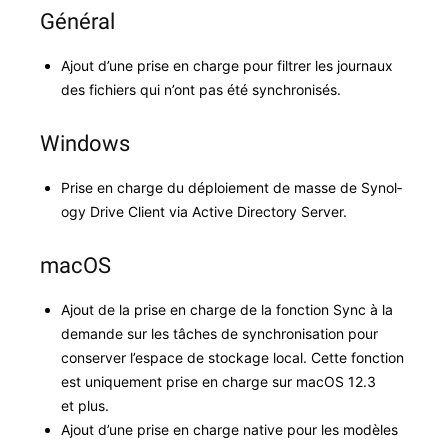
Général
Ajout d’une prise en charge pour fil­tr­er les jour­naux
des fichiers qui n’ont pas été synchronisés.
Windows
Prise en charge du déploiement de masse de Syn­ol­
o­gy Dri­ve Client via Active Direc­to­ry Server.
macOS
Ajout de la prise en charge de la fonc­tion Sync à la
demande sur les tâch­es de syn­chro­ni­sa­tion pour
con­serv­er l’e­space de stock­age local. Cette fonc­tion
est unique­ment prise en charge sur macOS 12.3
et plus.
Ajout d’une prise en charge native pour les mod­èles