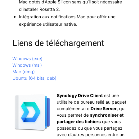
Mac dotés d’Ap­ple Sil­i­con sans qu’il soit néces­saire
d’in­staller Roset­ta 2.
Inté­gra­tion aux noti­fi­ca­tions Mac pour offrir une
expéri­ence util­isa­teur native.
Liens de téléchargement
Win­dows (exe)
Win­dows (msi)
Mac (dmg)
Ubun­tu (64 bits, deb)
Syn­ol­o­gy Dri­ve Client
est une
util­i­taire de bureau relié au paquet
com­plé­men­taire
Dri­ve Serv­er
, qui
vous per­met de
syn­chro­nis­er et
partager des fichiers
que vous
pos­sédez ou que vous partagez
avec d’autres per­son­nes entre un