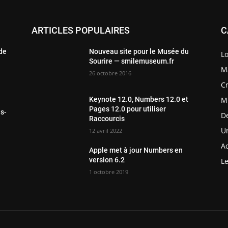
ARTICLES POPULAIRES
C
 de
Nouveau site pour le Musée du
Lo
Sourire — smilemuseum.fr
Ma
26 octobre 2016
Cr
M
Keynote 12.0, Numbers 12.0 et
Pages 12.0 pour utiliser
ls-
D
Raccourcis
Un
12 avril 2022
Ac
Apple met à jour Numbers en
version 6.2
Le
1 octobre 2019