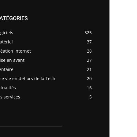
ATÉGORIES
giciels
325
tériel
37
éation internet
28
ise en avant
27
entaire
21
e vie en dehors de la Tech
20
tualités
16
s services
5