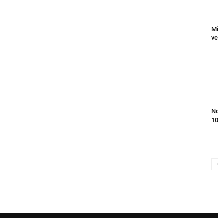
Mi
ve
No
10