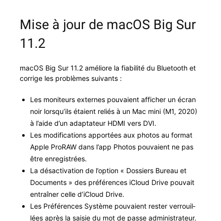
Mise à jour de macOS Big Sur
11.2
macOS Big Sur 11.2 améliore la fia­bil­ité du Blue­tooth et
cor­rige les prob­lèmes suivants :
Les moni­teurs externes pou­vaient affich­er un écran
noir lorsqu’ils étaient reliés à un Mac mini (M1, 2020)
à l’aide d’un adap­ta­teur HDMI vers DVI.
Les mod­i­fi­ca­tions apportées aux pho­tos au for­mat
Apple Pro­RAW dans l’app Pho­tos pou­vaient ne pas
être enregistrées.
La dés­ac­ti­va­tion de l’option « Dossiers Bureau et
Doc­u­ments » des préférences iCloud Dri­ve pou­vait
entraîn­er celle d’iCloud Drive.
Les Préférences Sys­tème pou­vaient rester ver­rouil­
lées après la saisie du mot de passe administrateur.