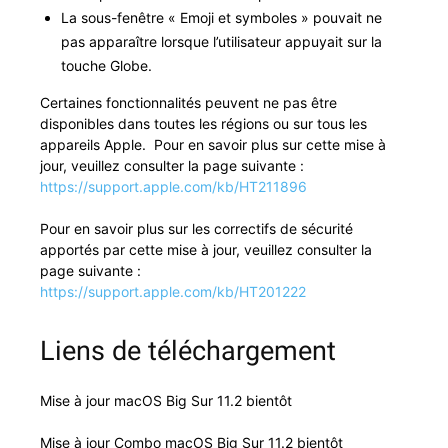
La sous-fenêtre « Emo­ji et sym­bol­es » pou­vait ne
pas appa­raître lorsque l’utilisateur appuyait sur la
touche Globe.
Cer­taines fonc­tion­nal­ités peu­vent ne pas être
disponibles dans toutes les régions ou sur tous les
appareils Apple. Pour en savoir plus sur cette mise à
jour, veuillez con­sul­ter la page suiv­ante :
https://support.apple.com/kb/HT211896
Pour en savoir plus sur les cor­rec­tifs de sécu­rité
apportés par cette mise à jour, veuillez con­sul­ter la
page suiv­ante :
https://support.apple.com/kb/HT201222
Liens de téléchargement
Mise à jour macOS Big Sur 11.2 bientôt
Mise à jour Com­bo macOS Big Sur 11.2 bientôt