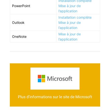
Instal­la­tion complète
Pow­er­Point
Mise à jour de
l’application
Instal­la­tion complète
Out­look
Mise à jour de
l’application
Mise à jour de
OneNote
l’application
Se rendre sur le support d’Office
https://docs.microsoft.com/en-
us/officeupdates/release-notes-office-for-mac
Plus d’informations sur le site de Microsoft