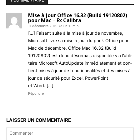
Mise à jour Office 16.32 (Build 19120802)
pour Mac – Ex Calibra
11 décembre 2019 At 1 h 11 min
[…] Faisant suite à la mise à jour de novem­bre,
Microsoft livre sa mise à jour du pack Office pour
Mac de décem­bre. Office Mac 16.32 (Build
19120802) est donc désor­mais disponible via l’u­til­i­
taire Microsoft AutoUp­date immé­di­ate­ment et con­
tient mis­es à jour de fonc­tion­nal­ités et des mis­es à
jour de sécu­rité pour Excel, Pow­er­Point
et Word. […]
Répondre
LAISSER UN COMMENTAIRE