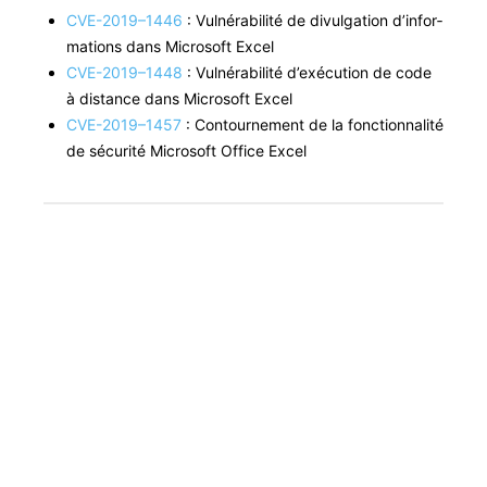
CVE-2019–1446
: Vul­néra­bil­ité de divul­ga­tion d’in­for­
ma­tions dans Microsoft Excel
CVE-2019–1448
: Vul­néra­bil­ité d’exé­cu­tion de code
à dis­tance dans Microsoft Excel
CVE-2019–1457
: Con­tourne­ment de la fonc­tion­nal­ité
de sécu­rité Microsoft Office Excel