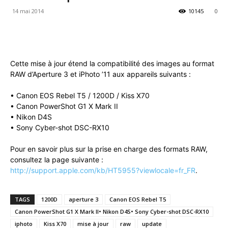
14 mai 2014
10145
0
Cette mise à jour étend la com­pat­i­bil­ité des images au for­mat
RAW d’Aperture 3 et iPho­to ’11 aux appareils suivants :
• Canon EOS Rebel T5 / 1200D / Kiss X70
• Canon Pow­er­Shot G1 X Mark II
• Nikon D4S
• Sony Cyber-shot DSC-RX10
Pour en savoir plus sur la prise en charge des for­mats RAW,
con­sul­tez la page suiv­ante :
http://support.apple.com/kb/HT5955?viewlocale=fr_FR
.
TAGS
1200D
aperture 3
Canon EOS Rebel T5
Canon PowerShot G1 X Mark II• Nikon D4S• Sony Cyber-shot DSC-RX10
iphoto
Kiss X70
mise à jour
raw
update