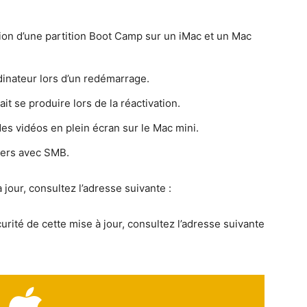
ion d’une par­ti­tion Boot Camp sur un iMac et un Mac
dinateur lors d’un redémarrage.
it se pro­duire lors de la réactivation.
des vidéos en plein écran sur le Mac mini.
chiers avec SMB.
our, con­sul­tez l’adresse suiv­ante :
u­rité de cette mise à jour, con­sul­tez l’adresse suiv­ante
sur le support d’Apple