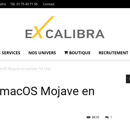
ndre
Tél. 01 75 43 71 50
Contact
 SERVICES
NOS UNIVERS
BOUTIQUE
RECRUTEMENT
Ex
acOS Mojave en version 10.14.6
r macOS Mojave en
Calibra
8610
1