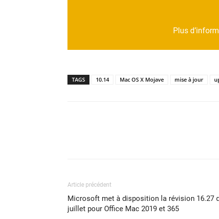
https://supp
Plus d’inform
TAGS
10.14
Mac OS X Mojave
mise à jour
u
Article précédent
Microsoft met à disposition la révision 16.27 
juillet pour Office Mac 2019 et 365