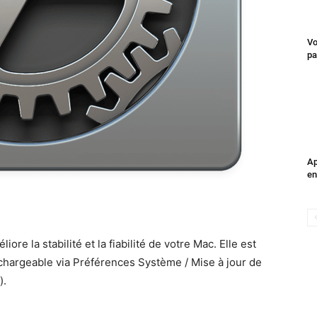
Vo
pa
Ap
en
 la sta­bil­ité et la fia­bil­ité de votre Mac. Elle est
écharge­able via Préférences Sys­tème / Mise à jour de
).