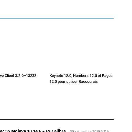
ve Client 3.2.0–13232
Keynote 12.0, Numbers 12.0 et Pages
12.0 pour utiliser Raccourcis
acOS Mojave 10.14.6 – Ex Calibra
30 septembre 2019 à 11 h