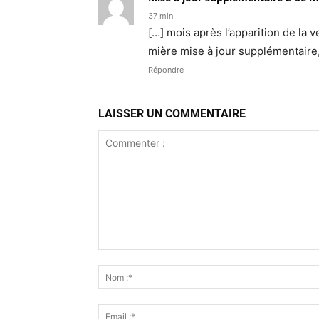
37 min
[…] mois après l’ap­pari­tion de la
mière mise à jour sup­plé­men­tair
Répondre
LAISSER UN COMMENTAIRE