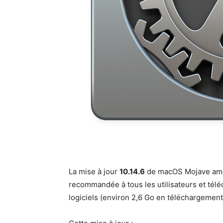
La mise à jour
10.14.6
de macOS Mojave améliore
recom­mandée à tous les util­isa­teurs et tél
logi­ciels (env­i­ron 2,6 Go en téléchargement