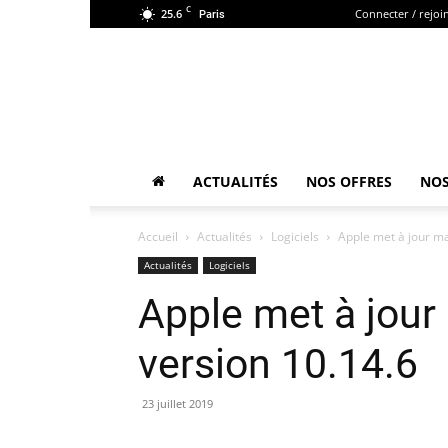
C
25.6
Connecter / rejoi
Paris
ACTUALITÉS
NOS OFFRES
NOS
Accueil
Actualités
Logiciels
Apple met à jour m
Actualités
Logiciels
Apple met à jou
version 10.14.6
23 juillet 2019