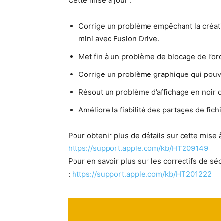
Cette mise à jour :
Cor­rige un prob­lème empêchant la créa­t
mini avec Fusion Drive.
Met fin à un prob­lème de blocage de l’or
Cor­rige un prob­lème graphique qui pou­va
Résout un prob­lème d’affichage en noir 
Améliore la fia­bil­ité des partages de fi
Pour obtenir plus de détails sur cette mise à j
https://support.apple.com/kb/HT209149
Pour en savoir plus sur les cor­rec­tifs de séc
:
https://support.apple.com/kb/HT201222
Se rendre 