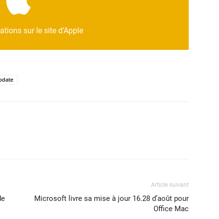
ort.apple.com/kb/HT209149
ations sur le site d’Apple
pdate
Article suivant
de
Microsoft livre sa mise à jour 16.28 d’août pour
Office Mac