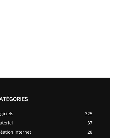
ATÉGORIES
giciels
325
tériel
37
éation internet
28