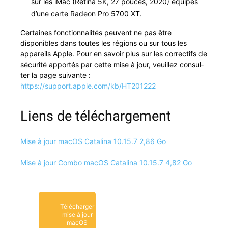
sur les iMac (Reti­na 5K, 27 pouces, 2020) équipés
d’une carte Radeon Pro 5700 XT.
Cer­taines fonc­tion­nal­ités peu­vent ne pas être
disponibles dans toutes les régions ou sur tous les
appareils Apple. Pour en savoir plus sur les cor­rec­tifs de
sécu­rité apportés par cette mise à jour, veuillez con­sul­
ter la page suiv­ante :
https://support.apple.com/kb/HT201222
Liens de téléchargement
Mise à jour macOS Catali­na 10.15.7 2,86 Go
Mise à jour Com­bo macOS Catali­na 10.15.7 4,82 Go
Télécharger
mise à jour
macOS