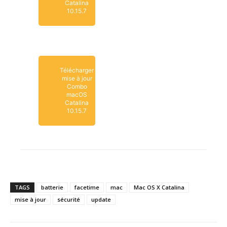
Catalina
10.15.7
Télécharger
mise à jour
Combo
macOS
Catalina
10.15.7
TAGS
batterie
facetime
mac
Mac OS X Catalina
mise à jour
sécurité
update