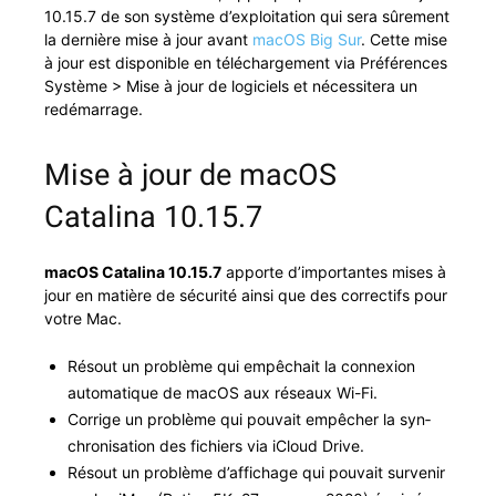
10.15.7 de son sys­tème d’ex­ploita­tion qui sera sûre­ment
la dernière mise à jour avant
macOS Big Sur
. Cette mise
à jour est disponible en télécharge­ment via Préférences
Sys­tème > Mise à jour de logi­ciels et néces­sit­era un
redémarrage.
Mise à jour de macOS
Catalina 10.15.7
macOS Catali­na 10.15.7
apporte d’importantes mis­es à
jour en matière de sécu­rité ain­si que des cor­rec­tifs pour
votre Mac.
Résout un prob­lème qui empêchait la con­nex­ion
automa­tique de macOS aux réseaux Wi-Fi.
Cor­rige un prob­lème qui pou­vait empêch­er la syn­
chro­ni­sa­tion des fichiers via iCloud Drive.
Résout un prob­lème d’affichage qui pou­vait sur­venir