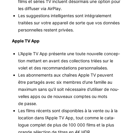
films et séries TV inclu­ent désor­mais une option pour
les dif­fuser via AirPlay.
Les sug­ges­tions intel­li­gentes sont inté­grale­ment
traitées sur votre appareil de sorte que vos don­nées
per­son­nelles restent privées.
Apple TV App
L’Apple TV App présente une toute nou­velle con­cep­
tion met­tant en avant des col­lec­tions triées sur le
volet et des recom­man­da­tions personnalisées.
Les abon­nements aux chaînes Apple TV peu­vent
être partagés avec six mem­bres d’une famille au
max­i­mum sans qu’il soit néces­saire d’utiliser de nou­
velles apps ou de nou­veaux comptes ou mots
de passe.
Les films récents sont disponibles à la vente ou à la
loca­tion dans l’Apple TV App, tout comme le cat­a­
logue com­plet de plus de 100 000 films et la plus
grande sélec­tion de titres en 4K HDR.