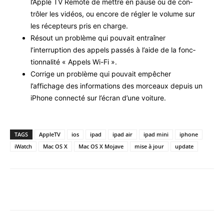
l’Apple TV Remote de met­tre en pause ou de con­
trôler les vidéos, ou encore de régler le vol­ume sur
les récep­teurs pris en charge.
Résout un prob­lème qui pou­vait entraîn­er
l’interruption des appels passés à l’aide de la fonc­
tion­nal­ité « Appels Wi-Fi ».
Cor­rige un prob­lème qui pou­vait empêch­er
l’affichage des infor­ma­tions des morceaux depuis un
iPhone con­nec­té sur l’écran d’une voiture.
TAGS
AppleTV
ios
ipad
ipad air
ipad mini
iphone
iWatch
Mac OS X
Mac OS X Mojave
mise à jour
update