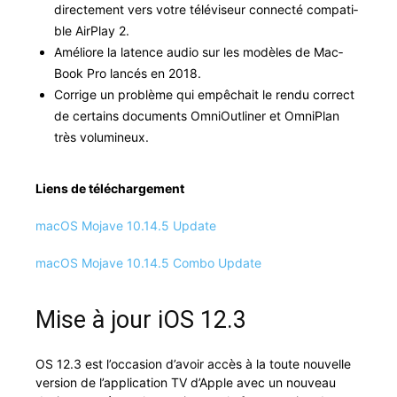
directe­ment vers votre téléviseur con­nec­té com­pat­i­
ble Air­Play 2.
Améliore la latence audio sur les mod­èles de Mac­
Book Pro lancés en 2018.
Cor­rige un prob­lème qui empêchait le ren­du cor­rect
de cer­tains doc­u­ments OmniOut­lin­er et Omni­Plan
très volumineux.
Liens de téléchargement
macOS Mojave 10.14.5 Update
macOS Mojave 10.14.5 Com­bo Update
Mise à jour iOS 12.3
OS 12.3 est l’occasion d’avoir accès à la toute nou­velle
ver­sion de l’application TV d’Apple avec un nou­veau