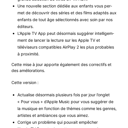
Une nou­velle sec­tion dédiée aux enfants vous per­
met de décou­vrir des séries et des films adap­tés aux
enfants de tout âge sélec­tion­nés avec soin par nos
éditeurs.
L’Apple TV App peut désor­mais sug­gér­er intel­ligem­
ment de lancer la lec­ture sur les Apple TV et
téléviseurs com­pat­i­bles Air­Play 2 les plus prob­a­bles
à proximité.
Cette mise à jour apporte égale­ment des cor­rec­tifs et
des améliorations.
Cette ver­sion :
Actu­alise désor­mais plusieurs fois par jour l’onglet
« Pour vous » d’Apple Music pour vous sug­gér­er de
la musique en fonc­tion de thèmes comme les gen­res,
artistes et ambiances que vous aimez.
Cor­rige un prob­lème qui pou­vait empêch­er