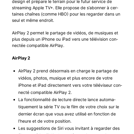
design et pré­pare le ter­rain pour le futur ser­vice de
stream­ing Apple TV+. Elle pro­pose de s’abonner à cer­
taines chaînes (comme HBO) pour les regarder dans un
seul et même endroit.
Air­Play 2 per­met le partage de vidéos, de musiques et
plus depuis un iPhone ou iPad vers une télévi­sion con­
nec­tée com­pat­i­ble AirPlay.
Air­Play 2
Air­Play 2 prend désor­mais en charge le partage de
vidéos, pho­tos, musique et plus encore de votre
iPhone et iPad directe­ment vers votre téléviseur con­
nec­té com­pat­i­ble Air­Play 2.
La fonc­tion­nal­ité de lec­ture directe lance automa­
tique­ment la série TV ou le film de votre choix sur le
dernier écran que vous avez util­isé en fonc­tion de
l’heure et de votre position.
Les sug­ges­tions de Siri vous invi­tant à regarder des