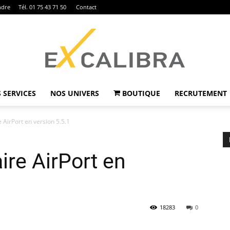
ndre
Tél. 01 75 43 71 50
Contact
 SERVICES
NOS UNIVERS
BOUTIQUE
RECRUTEMENT
Ex
e AirPort en version 5.5.1
aire AirPort en
Calibra
18283
0