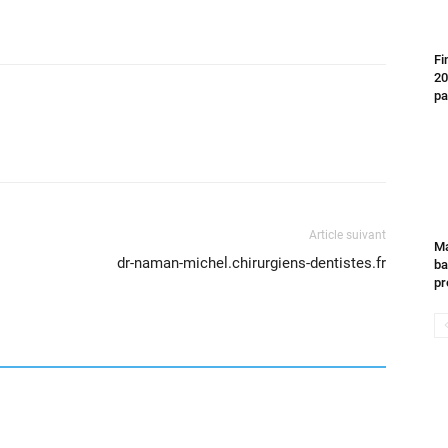
Fi
20
pa
Article suivant
Ma
dr-naman-michel.chirurgiens-dentistes.fr
ba
pr