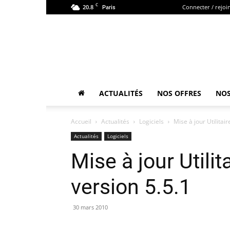
C
20.8
Connecter / rejoi
Paris
ACTUALITÉS
NOS OFFRES
NOS
Accueil
Actualités
Logiciels
Mise à jour Utilitair
Actualités
Logiciels
Mise à jour Utilit
version 5.5.1
30 mars 2010