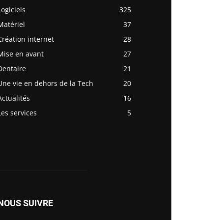
Logiciels
325
Matériel
37
Création internet
28
Mise en avant
27
Dentaire
21
Une vie en dehors de la Tech
20
Actualités
16
Les services
5
NOUS SUIVRE