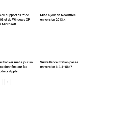
n du support d’Office
Mise à jour de NeoOffice
03 et de Windows XP
en version 2013.4
r Microsoft
ctracker met à jour sa
Surveillance Station passe
se données sur les
en version 8.2.4–5847
oduits Apple...