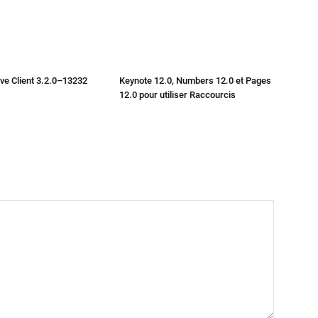
ve Client 3.2.0–13232
Keynote 12.0, Numbers 12.0 et Pages
12.0 pour utiliser Raccourcis