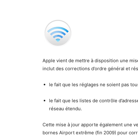
Apple vient de met­tre à dis­po­si­tion une mise 
inclut des cor­rec­tions d’ordre général et ré
le fait que les réglages ne soient pas tou
le fait que les listes de con­trôle d’adres
réseau étendu.
Cette mise à jour apporte égale­ment une ve
bornes Air­port extrême (fin 2009) pour cor­