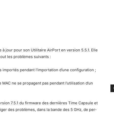
à jour pour son Util­i­taire Air­Port en ver­sion 5.5.1. Elle
sout les prob­lèmes suivants :
s importés pen­dant l’importation d’une configuration ;
se MAC ne se propa­gent pas pen­dant l’utilisation d’un
r­sion 7.5.1 du firmware des dernières Time Cap­sule et
riger des prob­lèmes, dans la bande des 5 GHz, de per­