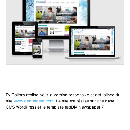
Ex Cal­i­bra réalise pour la ver­sion respon­sive et actu­al­isée du
site
www.dentalgest.com
. Le site est réal­isé sur une base
CMS Word­Press et le tem­plate tag­Div News­pa­per 7.