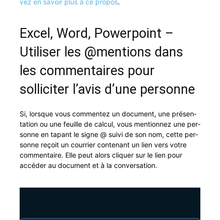
vez en savoir plus à ce pro­pos
.
Excel, Word, Powerpoint –
Utiliser les @mentions dans
les commentaires pour
solliciter l’avis d’une personne
Si, lorsque vous com­mentez un doc­u­ment, une présen­
ta­tion ou une feuille de cal­cul, vous men­tion­nez une per­
son­ne en tapant le signe @ suivi de son nom, cette per­
son­ne reçoit un cour­ri­er con­tenant un lien vers votre
com­men­taire. Elle peut alors cli­quer sur le lien pour
accéder au doc­u­ment et à la conversation.