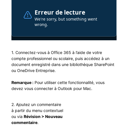
1. Con­nectez-vous à Office 365 à l’aide de votre
compte pro­fes­sion­nel ou sco­laire, puis accédez à un
doc­u­ment enreg­istré dans une bib­lio­thèque Share­Point
ou OneDrive Entreprise.
Remar­que :
Pour utilis­er cette fonc­tion­nal­ité, vous
devez vous con­necter à Out­look pour Mac.
2. Ajoutez un com­men­taire
à par­tir du menu con­textuel
ou via
Révi­sion > Nou­veau
com­men­taire
.