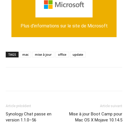
https://support.office.com/fr-
fr/article/nouveaut%c3%a9s-d-office-365–
95c8d81d-08ba-42c1-914f-bca4603e1426?ui=fr-
Plus d’informations sur le site de Microsoft
ad=FR
&
rs=fr-FR
&
FR
TAGS
mac
mise à jour
office
update
Article précédent
Article suivant
Synology Chat passe en
Mise à jour Boot Camp pour
version 1.1.0–56
Mac OS X Mojave 10.14.5