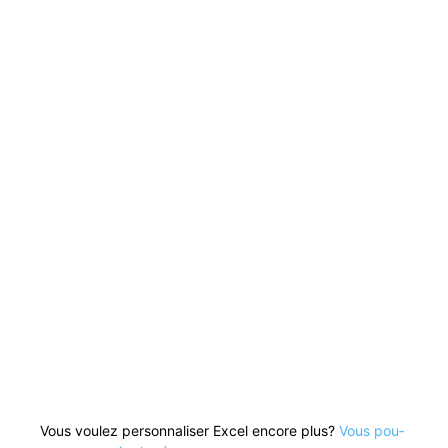
Excel > Préférences >
Ruban et barre d’outils
Barre d’outils Accès rapi­
de
out­es
les com­man­des
exposant, indice ou bar­ré
bou­ton >
pour le déplac­er
Vous voulez per­son­nalis­er Excel encore plus?
Vous pou­