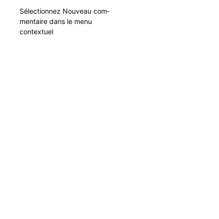
Sélec­tion­nez Nou­veau com­
men­taire dans le menu
contextuel
Con­seil :