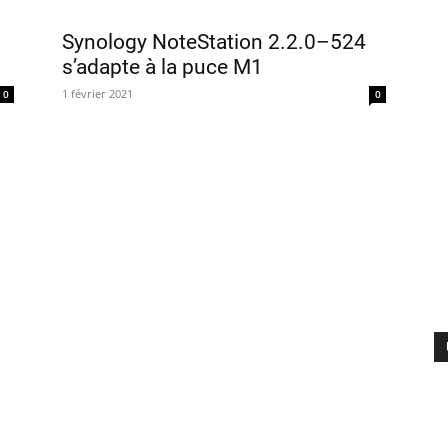
Synology NoteStation 2.2.0–524
s’adapte à la puce M1
1 février 2021
0
0