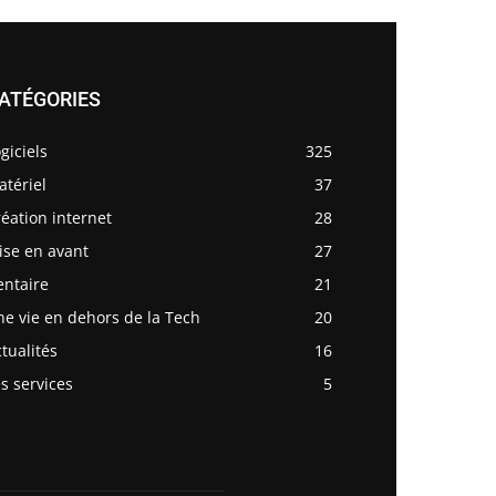
ATÉGORIES
giciels
325
tériel
37
éation internet
28
ise en avant
27
entaire
21
e vie en dehors de la Tech
20
tualités
16
s services
5