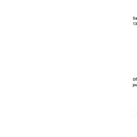
Sa
13
Of
jo