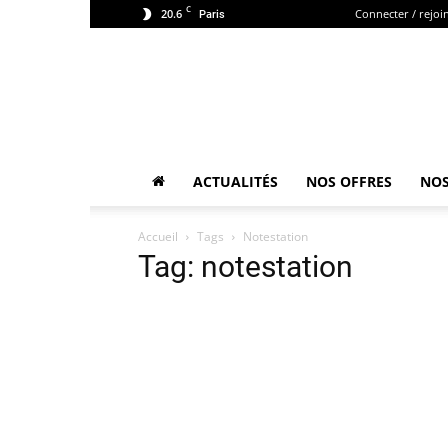
C
20.6
Connecter / rejoi
Paris
ACTUALITÉS
NOS OFFRES
NOS
Accueil
Tags
Notestation
Tag: notestation