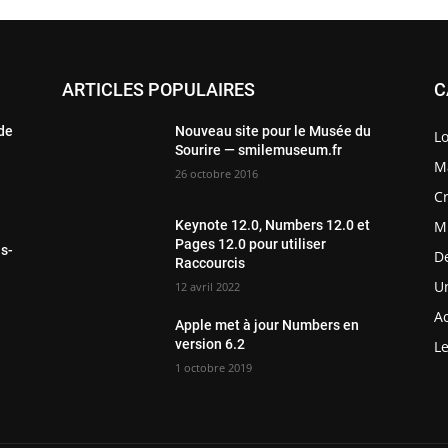
ARTICLES POPULAIRES
C
 de
Nouveau site pour le Musée du
Lo
Sourire — smilemuseum.fr
Ma
26 octobre 2016
Cr
M
Keynote 12.0, Numbers 12.0 et
Pages 12.0 pour utiliser
ls-
D
Raccourcis
Un
12 avril 2022
Ac
Apple met à jour Numbers en
version 6.2
Le
1 octobre 2019