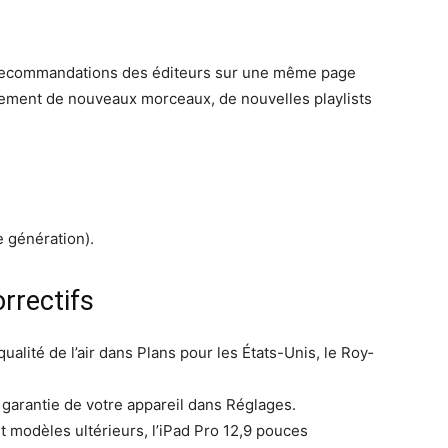
 recom­man­da­tions des édi­teurs sur une même page
ile­ment de nou­veaux morceaux, de nou­velles playlists
e génération).
rrectifs
ual­ité de l’air dans Plans pour les États-Unis, le Roy­
e garantie de votre appareil dans Réglages.
t mod­èles ultérieurs, l’iPad Pro 12,9 pouces