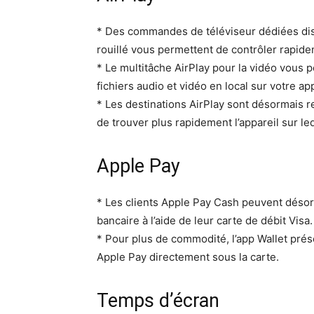
* Des com­man­des de téléviseur dédiées disp
rouil­lé vous per­me­t­tent de con­trôler rapi­d
* Le mul­ti­tâche Air­Play pour la vidéo vous p
fichiers audio et vidéo en local sur votre appa
* Les des­ti­na­tions Air­Play sont désor­mais
de trou­ver plus rapi­de­ment l’appareil sur l
Apple Pay
* Les clients Apple Pay Cash peu­vent désor­m
ban­caire à l’aide de leur carte de débit Visa.
* Pour plus de com­mod­ité, l’app Wal­let prés
Apple Pay directe­ment sous la carte.
Temps d’écran