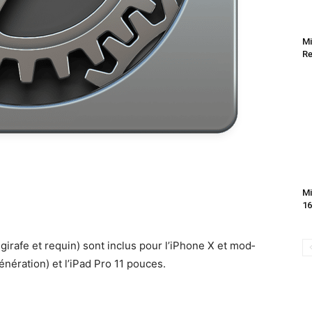
Mi
Re
Mi
16
r, girafe et requin) sont inclus pour l’iPhone X et mod­
énéra­tion) et l’iPad Pro 11 pouces.