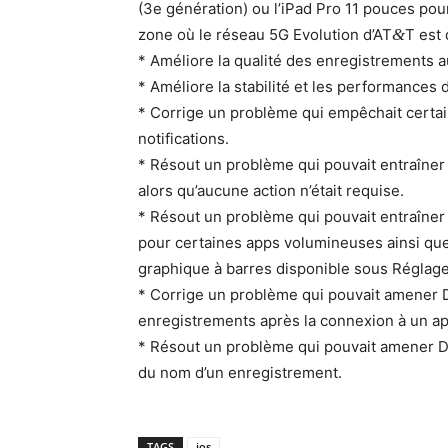
(3e généra­tion) ou l’iPad Pro 11 pouces pour 
zone où le réseau 5G Evo­lu­tion d’AT
&
T est 
* Améliore la qual­ité des enreg­istrements
* Améliore la sta­bil­ité et les per­for­mance
* Cor­rige un prob­lème qui empêchait cer­ta
notifications.
* Résout un prob­lème qui pou­vait entraîn­er l
alors qu’aucune action n’était requise.
* Résout un prob­lème qui pou­vait entraîn­er 
pour cer­taines apps volu­mineuses ain­si qu
graphique à bar­res disponible sous Réglag
* Cor­rige un prob­lème qui pou­vait amen­er D
enreg­istrements après la con­nex­ion à un a
* Résout un prob­lème qui pou­vait amen­er Dic
du nom d’un enregistrement.
TAGS
ios