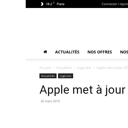
C
18.2
Connecter / rejoi
Paris
ACTUALITÉS
NOS OFFRES
NOS
Accueil
Actualités
Logiciels
Apple met à jour iO
Actualités
Logiciels
Apple met à jour
26 mars 2019