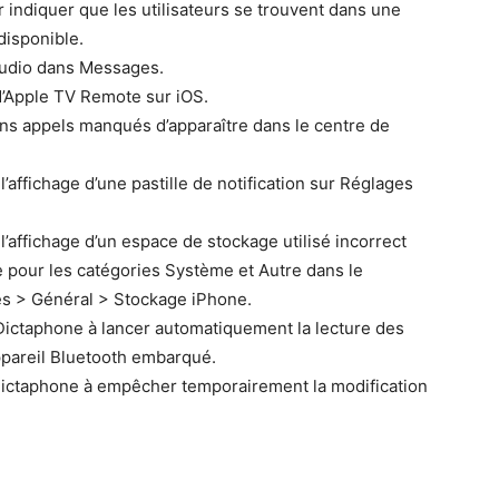
indi­quer que les util­isa­teurs se trou­vent dans une
disponible.
 audio dans Messages.
s d’Apple TV Remote sur iOS.
ins appels man­qués d’apparaître dans le cen­tre de
’affichage d’une pastille de noti­fi­ca­tion sur Réglages
l’affichage d’un espace de stock­age util­isé incor­rect
e pour les caté­gories Sys­tème et Autre dans le
es > Général > Stock­age iPhone.
ic­ta­phone à lancer automa­tique­ment la lec­ture des
ppareil Blue­tooth embarqué.
­ta­phone à empêch­er tem­po­raire­ment la mod­i­fi­ca­tion