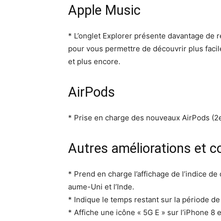
Apple Music
* L’onglet Explor­er présente davan­tage de
pour vous per­me­t­tre de décou­vrir plus fac
et plus encore.
AirPods
* Prise en charge des nou­veaux Air­Pods (2
Autres améliorations et co
* Prend en charge l’affichage de l’indice de q
aume-Uni et l’Inde.
* Indique le temps restant sur la péri­ode d
* Affiche une icône « 5G E » sur l’iPhone 8 e