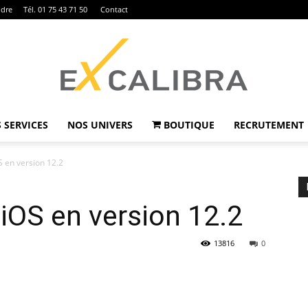
ndre
Tél. 01 75 43 71 50
Contact
 SERVICES
NOS UNIVERS
BOUTIQUE
RECRUTEMENT
Ex
S en version 12.2
 iOS en version 12.2
Calibra
13816
0