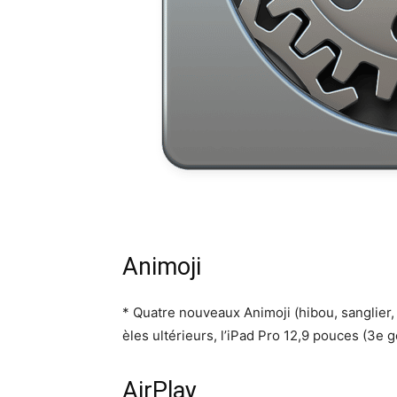
Animoji
* Qua­tre nou­veaux Ani­mo­ji (hibou, san­gli­e
èles ultérieurs, l’iPad Pro 12,9 pouces (3e g
AirPlay