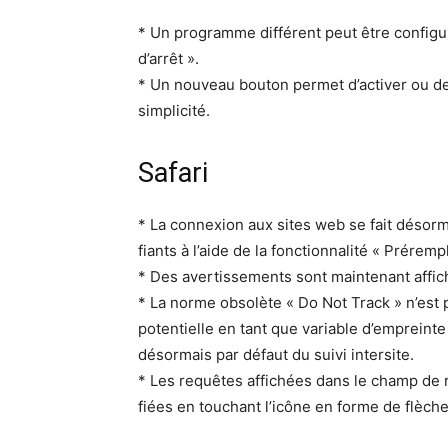
* Un pro­gramme dif­férent peut être con­fi
d’arrêt ».
* Un nou­veau bou­ton per­met d’activer ou de d
simplicité.
Safari
* La con­nex­ion aux sites web se fait désor­m
fi­ants à l’aide de la fonc­tion­nal­ité « Prérem
* Des aver­tisse­ments sont main­tenant aff
* La norme obsolète « Do Not Track » n’est pl
poten­tielle en tant que vari­able d’empreinte 
désor­mais par défaut du suivi intersite.
* Les requêtes affichées dans le champ de re
fiées en touchant l’icône en forme de flèch