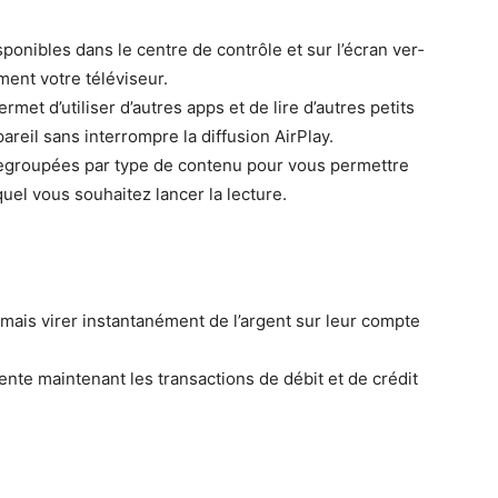
onibles dans le cen­tre de con­trôle et sur l’écran ver­
e­ment votre téléviseur.
er­met d’utiliser d’autres apps et de lire d’autres petits
reil sans inter­rompre la dif­fu­sion AirPlay.
 regroupées par type de con­tenu pour vous per­me­t­tre
equel vous souhaitez lancer la lecture.
ais vir­er instan­ta­né­ment de l’argent sur leur compte
ente main­tenant les trans­ac­tions de débit et de crédit