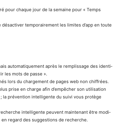
g­uré pour chaque jour de la semaine pour « Temps
és­ac­tiv­er tem­po­raire­ment les lim­ites d’app en toute
ais automa­tique­ment après le rem­plis­sage des iden­ti­
­plir les mots de passe ».
ichés lors du charge­ment de pages web non chiffrées.
us prise en charge afin d’empêcher son util­i­sa­tion
; la préven­tion intel­li­gente du suivi vous pro­tège
cherche intel­li­gente peu­vent main­tenant être mod­i­
e en regard des sug­ges­tions de recherche.