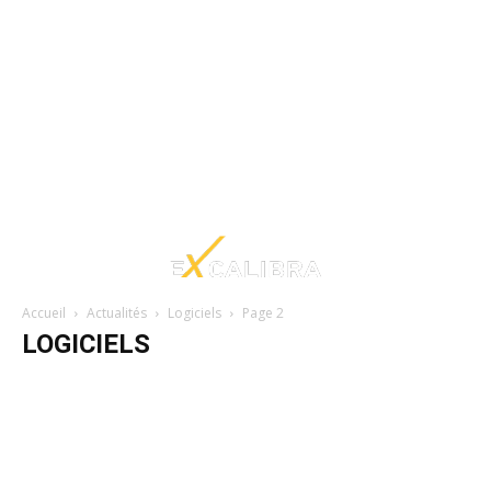
Accueil
Actualités
Logiciels
Page 2
LOGICIELS
Astuces
Billets d'humeur
Création internet
Création multimédia