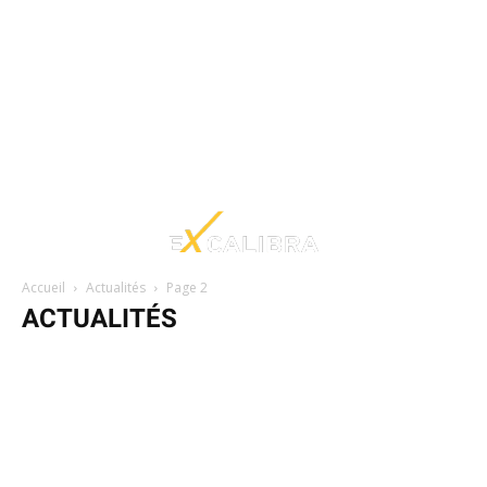
Accueil
Actualités
Page 2
ACTUALITÉS
Astuces
Billets d'humeur
Création internet
Création multimédia
Formations