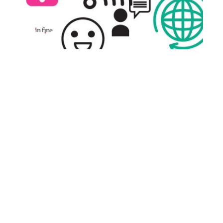
Com­ment pro­mou­voir ses créa­tions et dévelop­per sa
notoriété sur la toile ?
«
«