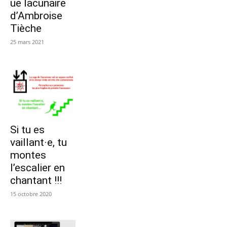
ue lacunaire
d’Ambroise
Tièche
25 mars 2021
Si tu es
vaillant·e, tu
montes
l’escalier en
chantant !!!
15 octobre 2020