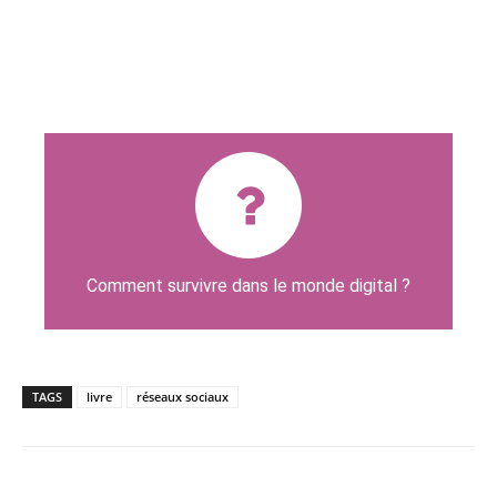
SIGNATURE LE JEUDI 28 MARS 19h-20h30 À LA
LIBRAIRIE DU PALAIS DE TOKYO, PARIS
Commander l’ouvrage d’Alexia Guggémos
LE GUIDE DE SURVIE DIGITALE
Comment survivre dans le monde digital ?
TAGS
livre
réseaux sociaux