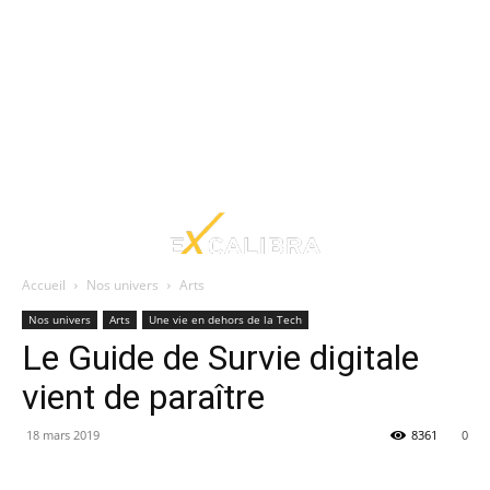
Accueil
Nos univers
Arts
Nos univers
Arts
Une vie en dehors de la Tech
Le Guide de Survie digitale
vient de paraître
18 mars 2019
8361
0