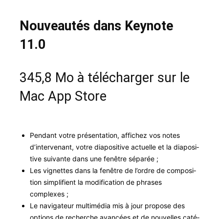
Nouveautés dans Keynote
11.0
345,8 Mo à télécharger sur le
Mac App Store
Pen­dant votre présen­ta­tion, affichez vos notes
d’intervenant, votre dia­pos­i­tive actuelle et la dia­pos­i­
tive suiv­ante dans une fenêtre séparée ;
Les vignettes dans la fenêtre de l’ordre de com­po­si­
tion sim­pli­fient la mod­i­fi­ca­tion de phras­es
complexes ;
Le nav­i­ga­teur mul­ti­mé­dia mis à jour pro­pose des
options de recherche avancées et de nou­velles caté­