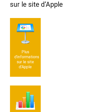
sur le site d’Apple
Se rendre
sur le
support
d’Apple
Plus
Nou­
d’informations
veautés
sur le site
sur
d’Apple
Keynote
Se rendre
sur le
support
d’Apple