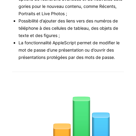
gories pour le nou­veau con­tenu, comme Récents,
Por­traits et Live Photos ;
Pos­si­bil­ité d’ajouter des liens vers des numéros de
télé­phone à des cel­lules de tableau, des objets de
texte et des figures ;
La fonc­tion­nal­ité Apple­Script per­met de mod­i­fi­er le
mot de passe d’une présen­ta­tion ou d’ouvrir des
présen­ta­tions pro­tégées par des mots de passe.