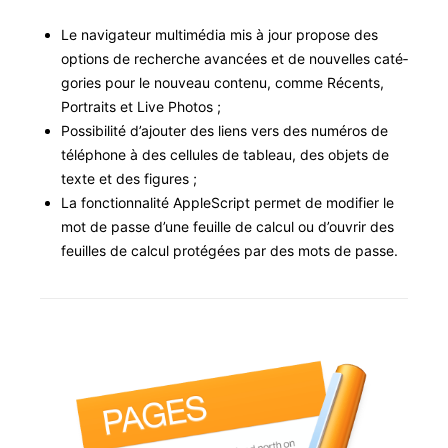
Le nav­i­ga­teur mul­ti­mé­dia mis à jour pro­pose des
options de recherche avancées et de nou­velles caté­
gories pour le nou­veau con­tenu, comme Récents,
Por­traits et Live Photos ;
Pos­si­bil­ité d’ajouter des liens vers des numéros de
télé­phone à des cel­lules de tableau, des objets de
texte et des figures ;
La fonc­tion­nal­ité Apple­Script per­met de mod­i­fi­er le
mot de passe d’une feuille de cal­cul ou d’ouvrir des
feuilles de cal­cul pro­tégées par des mots de passe.