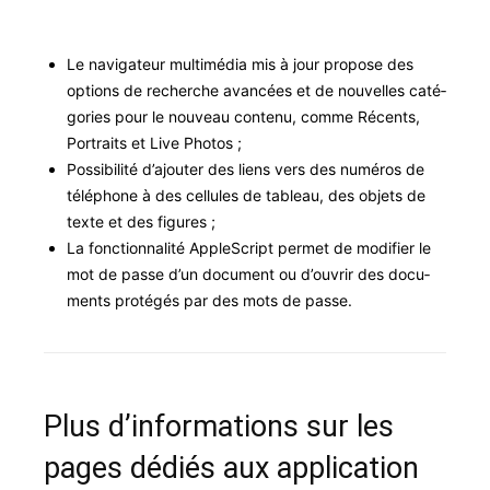
Le nav­i­ga­teur mul­ti­mé­dia mis à jour pro­pose des
options de recherche avancées et de nou­velles caté­
gories pour le nou­veau con­tenu, comme Récents,
Por­traits et Live Photos ;
Pos­si­bil­ité d’ajouter des liens vers des numéros de
télé­phone à des cel­lules de tableau, des objets de
texte et des figures ;
La fonc­tion­nal­ité Apple­Script per­met de mod­i­fi­er le
mot de passe d’un doc­u­ment ou d’ouvrir des doc­u­
ments pro­tégés par des mots de passe.
Plus d’informations sur les
pages dédiés aux application