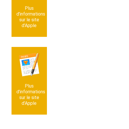
Plus
Nou­
d’informations
veautés
sur le site
sur
d’Apple
Numbers
Se rendre
sur le
support
d’Apple
Plus
Nou­
d’informations
veautés
sur le site
sur Pages
d’Apple