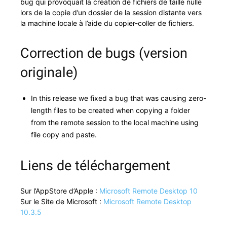
bug qui provo­quait la créa­tion de fichiers de taille nulle
lors de la copie d’un dossier de la ses­sion dis­tante vers
la machine locale à l’aide du copi­er-coller de fichiers.
Correction de bugs (version
originale)
In this release we fixed a bug that was caus­ing zero-
length files to be cre­at­ed when copy­ing a fold­er
from the remote ses­sion to the local machine using
file copy and paste.
Liens de téléchargement
Sur l’App­Store d’Ap­ple :
Microsoft Remote Desk­top 10
Sur le Site de Microsoft :
Microsoft Remote Desk­top
10.3.5