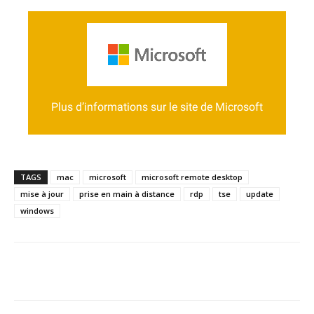
Se rendre sur le support d’Office
https://docs.microsoft.com/fr-fr/windows-
server/remote/remote-desktop-
services/clients/remote-desktop-mac
Plus d’informations sur le site de Microsoft
TAGS
mac
microsoft
microsoft remote desktop
mise à jour
prise en main à distance
rdp
tse
update
windows