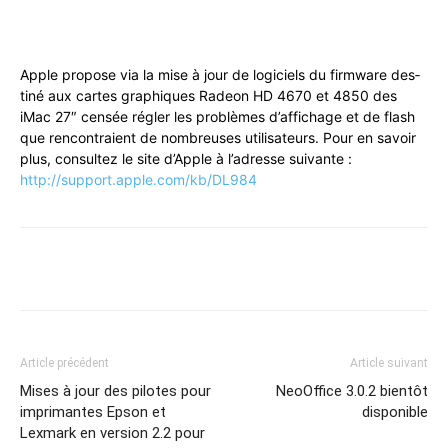
Apple pro­pose via la mise à jour de logi­ciels du firmware des­
tiné aux cartes graphiques Radeon HD 4670 et 4850 des
iMac 27″ cen­sée régler les prob­lèmes d’af­fichage et de flash
que ren­con­traient de nom­breuses util­isa­teurs. Pour en savoir
plus, con­sul­tez le site d’Ap­ple à l’adresse suiv­ante :
http://support.apple.com/kb/DL984
Article précédent
Article suivant
Mises à jour des pilotes pour
NeoOffice 3.0.2 bientôt
imprimantes Epson et
disponible
Lexmark en version 2.2 pour