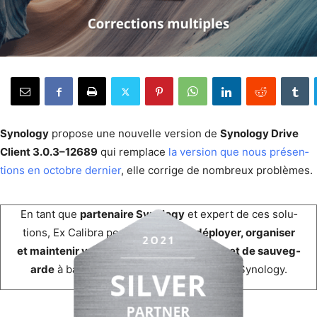
Syn­ol­o­gy
pro­pose une nou­velle ver­sion de
Syn­ol­o­gy Dri­ve
Client 3.0.3–12689
qui rem­place
la ver­sion que nous présen­
tions en octo­bre dernier
, elle cor­rige de nom­breux problèmes.
En tant que
parte­naire Syn­ol­o­gy
et expert de ces solu­
tions, Ex Cal­i­bra peut vous aider à
déploy­er, organ­is­er
et main­tenir votre sys­tème d’in­for­ma­tion et de sauve­g­
arde
à base de dis­ques durs réseau NAS Synology.