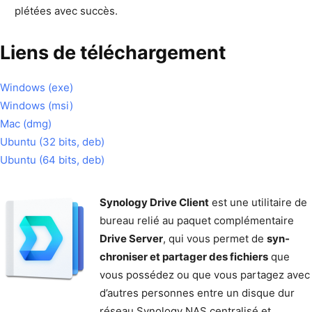
plétées avec succès.
Liens de téléchargement
Win­dows (exe)
Win­dows (msi)
Mac (dmg)
Ubun­tu (32 bits, deb)
Ubun­tu (64 bits, deb)
Syn­ol­o­gy Dri­ve Client
est une util­i­taire de
bureau relié au paquet com­plé­men­taire
Dri­ve Serv­er
, qui vous per­met de
syn­
chro­nis­er et partager des fichiers
que
vous pos­sédez ou que vous partagez avec
d’autres per­son­nes entre un disque dur
réseau Syn­ol­o­gy NAS cen­tral­isé et