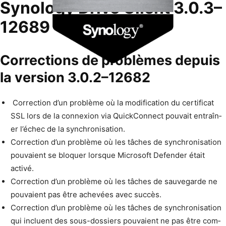
Synology Drive Client 3.0.3–
12689
Corrections de problèmes depuis
la version 3.0.2–12682
Cor­rec­tion d’un prob­lème où la mod­i­fi­ca­tion du cer­ti­fi­cat
SSL lors de la con­nex­ion via Quick­Con­nect pou­vait entraîn­
er l’échec de la synchronisation.
Cor­rec­tion d’un prob­lème où les tâch­es de syn­chro­ni­sa­tion
pou­vaient se blo­quer lorsque Microsoft Defend­er était
activé.
Cor­rec­tion d’un prob­lème où les tâch­es de sauve­g­arde ne
pou­vaient pas être achevées avec succès.
Cor­rec­tion d’un prob­lème où les tâch­es de syn­chro­ni­sa­tion
qui inclu­ent des sous-dossiers pou­vaient ne pas être com­