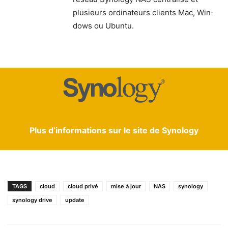
plusieurs ordi­na­teurs clients Mac, Win­
dows ou Ubuntu.
Se rendre sur la page d’information sur Synology
Drive Client
https://www.synology.com/fr-
Plus d’informations sur le site de Synology
fr/releaseNote/SynologyDriveClient
TAGS
cloud
cloud privé
mise à jour
NAS
synology
synology drive
update