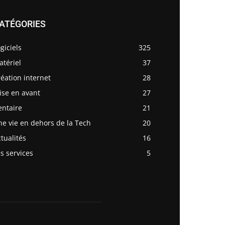
ATÉGORIES
giciels
325
tériel
37
éation internet
28
ise en avant
27
entaire
21
e vie en dehors de la Tech
20
tualités
16
s services
5