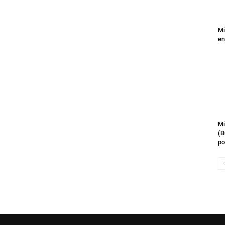
Mi
en
Mi
(B
po