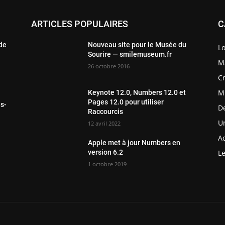
ARTICLES POPULAIRES
C
 de
Nouveau site pour le Musée du
Lo
Sourire — smilemuseum.fr
Ma
26 octobre 2016
Cr
M
Keynote 12.0, Numbers 12.0 et
Pages 12.0 pour utiliser
ls-
D
Raccourcis
Un
12 avril 2022
Ac
Apple met à jour Numbers en
version 6.2
Le
1 octobre 2019