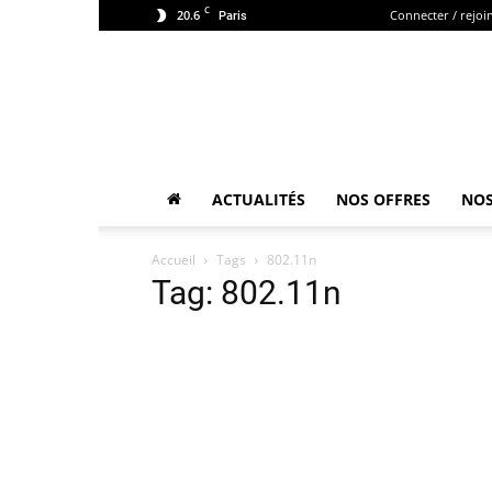
C
20.6
Connecter / rejoi
Paris
ACTUALITÉS
NOS OFFRES
NOS
Accueil
Tags
802.11n
Tag: 802.11n