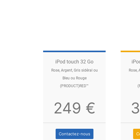
iPod touch 32 Go
iPo
Rose, Argent, Gris sidéral ou
Rose, A
Bleu ou Rouge
(PRODUCT)RED™
(
249 €
3
Con­tactez-nous
C