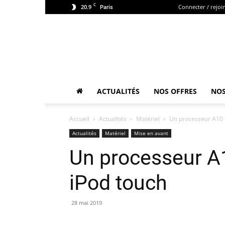
C
20.9
Connecter / rejoi
Paris
ACTUALITÉS
NOS OFFRES
NOS
Accueil
Actualités
Matériel
Un processeur A10 p
Actualités
Matériel
Mise en avant
Un processeur A1
iPod touch
28 mai 2019