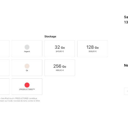
A10 Fusion
Sa
13
Ne
cap­teur de 8 mégapix­els