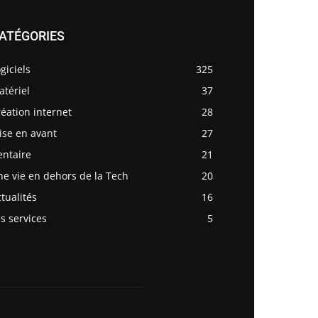
ATÉGORIES
giciels
325
tériel
37
éation internet
28
ise en avant
27
entaire
21
e vie en dehors de la Tech
20
tualités
16
s services
5