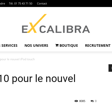
ndre
Tél. 01 75 43 71 50
Contact
 SERVICES
NOS UNIVERS
BOUTIQUE
RECRUTEMENT
Ex
our le nouvel iPod touch
0 pour le nouvel
Calibra
8085
0