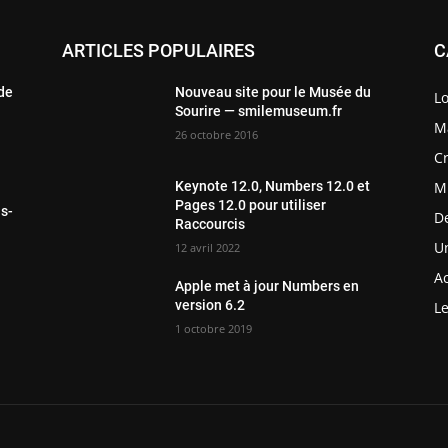
ARTICLES POPULAIRES
C
 de
Nouveau site pour le Musée du
Lo
Sourire — smilemuseum.fr
Ma
26 octobre 2016
Cr
M
Keynote 12.0, Numbers 12.0 et
Pages 12.0 pour utiliser
ls-
D
Raccourcis
Un
12 avril 2022
Ac
Apple met à jour Numbers en
version 6.2
Le
1 octobre 2019