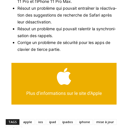
11 Pro et l’i­Phone 11 Pro Max.
Résout un prob­lème qui pou­vait entraîn­er la réac­ti­va­
tion des sug­ges­tions de recherche de Safari après
leur désactivation.
Résout un prob­lème qui pou­vait ralen­tir la syn­chro­ni­
sa­tion des rappels.
Cor­rige un prob­lème de sécu­rité pour les apps de
clavier de tierce partie.
Se rendre sur le support d’Apple
https://support.apple.com/fr-fr/HT210624
Plus d’informations sur le site d’Apple
TAGS
apple
ios
ipad
ipados
iphone
mise à jour