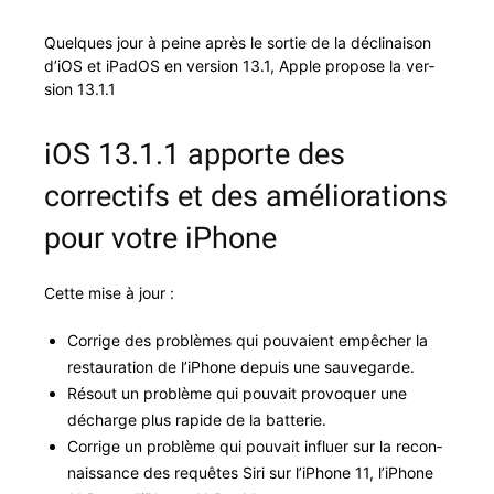
Quelques jour à peine après le sor­tie de la décli­nai­son
d’iOS et iPa­dOS en ver­sion 13.1, Apple pro­pose la ver­
sion 13.1.1
iOS 13.1.1 apporte des
correctifs et des améliorations
pour votre iPhone
Cette mise à jour :
Cor­rige des prob­lèmes qui pou­vaient empêch­er la
restau­ra­tion de l’i­Phone depuis une sauvegarde.
Résout un prob­lème qui pou­vait provo­quer une
décharge plus rapi­de de la batterie.
Cor­rige un prob­lème qui pou­vait influer sur la recon­
nais­sance des requêtes Siri sur l’i­Phone 11, l’i­Phone