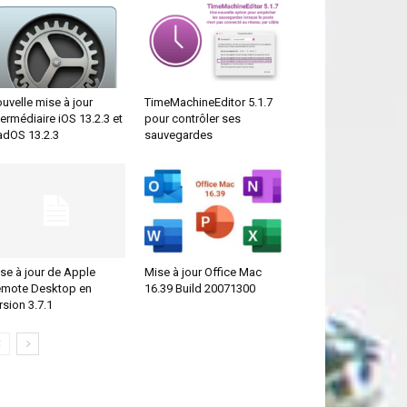
uvelle mise à jour
TimeMachineEditor 5.1.7
termédiaire iOS 13.2.3 et
pour contrôler ses
adOS 13.2.3
sauvegardes
se à jour de Apple
Mise à jour Office Mac
mote Desktop en
16.39 Build 20071300
rsion 3.7.1