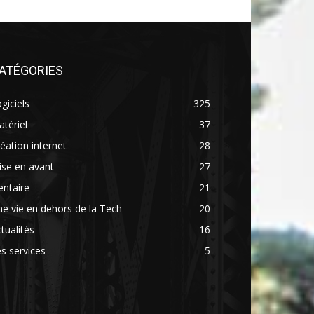
ATÉGORIES
giciels
325
tériel
37
éation internet
28
se en avant
27
ntaire
21
e vie en dehors de la Tech
20
tualités
16
s services
5