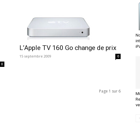
No
in
L’Apple TV 160 Go change de prix
iP
15 septembre 2009
0
0
Page 1 sur 6
Mi
Re
ve