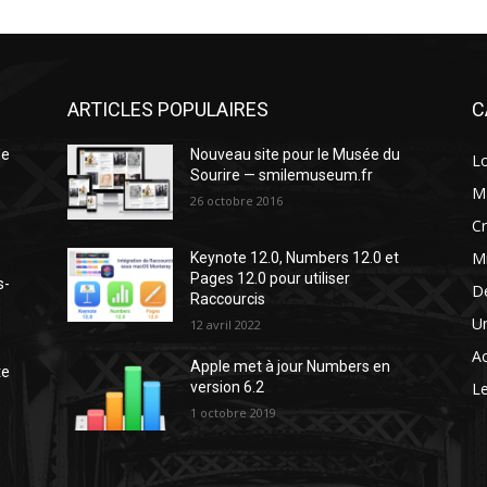
ARTICLES POPULAIRES
C
de
Nouveau site pour le Musée du
Lo
Sourire — smilemuseum.fr
Ma
26 octobre 2016
Cr
Mi
Keynote 12.0, Numbers 12.0 et
Pages 12.0 pour utiliser
s-
De
Raccourcis
Un
12 avril 2022
Ac
Apple met à jour Numbers en
te
version 6.2
Le
1 octobre 2019