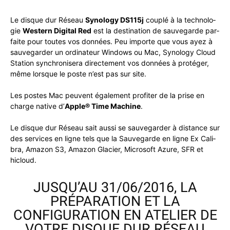
Le disque dur Réseau
Syn­ol­o­gy DS115j
cou­plé à la tech­nolo­
gie
West­ern Dig­i­tal Red
est la des­ti­na­tion de sauve­g­arde par­
faite pour toutes vos don­nées. Peu importe que vous ayez à
sauve­g­arder un ordi­na­teur Win­dows ou Mac, Syn­ol­o­gy Cloud
Sta­tion syn­chro­nis­era directe­ment vos don­nées à pro­téger,
même lorsque le poste n’est pas sur site.
Les postes Mac peu­vent égale­ment prof­iter de la prise en
charge native d’
Apple® Time Machine
.
Le disque dur Réseau sait aus­si se sauve­g­arder à dis­tance sur
des ser­vices en ligne tels que la Sauve­g­arde en ligne Ex Cal­i­
bra, Ama­zon S3, Ama­zon Glac­i­er, Microsoft Azure, SFR et
hicloud.
JUSQU’AU 31/06/2016, LA
PRÉPARATION ET LA
CONFIGURATION EN ATELIER DE
VOTRE DISQUE DUR RÉSEAU