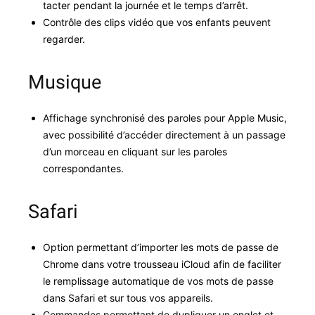
tac­ter pen­dant la journée et le temps d’arrêt.
Con­trôle des clips vidéo que vos enfants peu­vent
regarder.
Musique
Affichage syn­chro­nisé des paroles pour Apple Music,
avec pos­si­bil­ité d’accéder directe­ment à un pas­sage
d’un morceau en cli­quant sur les paroles
correspondantes.
Safari
Option per­me­t­tant d’importer les mots de passe de
Chrome dans votre trousseau iCloud afin de faciliter
le rem­plis­sage automa­tique de vos mots de passe
dans Safari et sur tous vos appareils.
Com­man­des per­me­t­tant de dupli­quer un onglet et