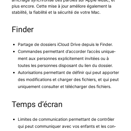
plus encore. Cette mise à jour améliore égale­ment la
sta­bil­ité, la fia­bil­ité et la sécu­rité de votre Mac.
Finder
Partage de dossiers iCloud Dri­ve depuis le Finder.
Com­man­des per­me­t­tant d’accorder l’accès unique­
ment aux per­son­nes explicite­ment invitées ou à
toutes les per­son­nes dis­posant du lien du dossier.
Autori­sa­tions per­me­t­tant de définir qui peut apporter
des mod­i­fi­ca­tions et charg­er des fichiers, et qui peut
unique­ment con­sul­ter et télécharg­er des fichiers.
Temps d’écran
Lim­ites de com­mu­ni­ca­tion per­me­t­tant de con­trôler
qui peut com­mu­ni­quer avec vos enfants et les con­