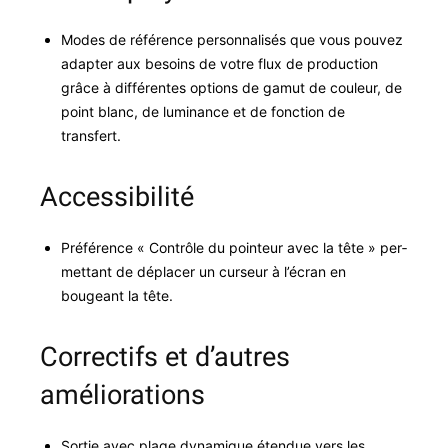
Modes de référence per­son­nal­isés que vous pou­vez
adapter aux besoins de votre flux de pro­duc­tion
grâce à dif­férentes options de gamut de couleur, de
point blanc, de lumi­nance et de fonc­tion de
transfert.
Accessibilité
Préférence « Con­trôle du poin­teur avec la tête » per­
me­t­tant de déplac­er un curseur à l’écran en
bougeant la tête.
Correctifs et d’autres
améliorations
Sor­tie avec plage dynamique éten­due vers les