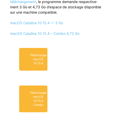
télécharge­ment
, le pro­gramme demande respec­tive­
ment 3 Go et 4,73 Go d’e­space de stock­age disponible
sur une machine compatible.
macOS Catali­na 10.15.4 — 3 Go
macOS Catali­na 10.15.4 – Com­bo 4,73 Go
Télécharger
macOS
10.15.4
Télécharger
macOS
10.15.4
Combo