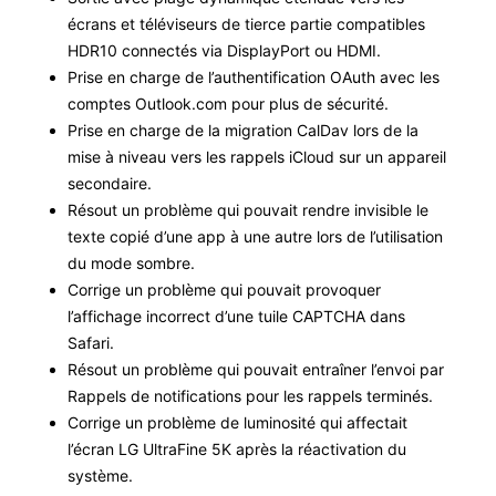
écrans et téléviseurs de tierce par­tie com­pat­i­bles
HDR10 con­nec­tés via Dis­play­Port ou HDMI.
Prise en charge de l’authentification OAuth avec les
comptes Outlook.com pour plus de sécurité.
Prise en charge de la migra­tion Cal­Dav lors de la
mise à niveau vers les rap­pels iCloud sur un appareil
secondaire.
Résout un prob­lème qui pou­vait ren­dre invis­i­ble le
texte copié d’une app à une autre lors de l’utilisation
du mode sombre.
Cor­rige un prob­lème qui pou­vait provo­quer
l’affichage incor­rect d’une tuile CAPTCHA dans
Safari.
Résout un prob­lème qui pou­vait entraîn­er l’envoi par
Rap­pels de noti­fi­ca­tions pour les rap­pels terminés.
Cor­rige un prob­lème de lumi­nosité qui affec­tait
l’écran LG Ultra­Fine 5K après la réac­ti­va­tion du
système.