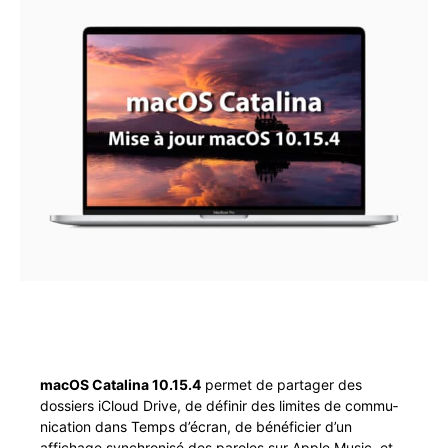
macOS Catali­na 10.15.4
per­met de partager des
dossiers iCloud Dri­ve, de définir des lim­ites de com­mu­
ni­ca­tion dans Temps d’écran, de béné­fici­er d’un
affichage syn­chro­nisé des paroles sur Apple Music, et