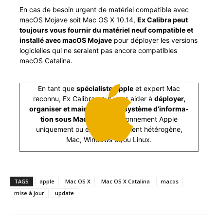
En cas de besoin urgent de matériel com­pat­i­ble avec
macOS Mojave soit Mac OS X 10.14,
Ex Cal­i­bra peut
tou­jours vous fournir du matériel neuf com­pat­i­ble et
instal­lé avec macOS Mojave
pour déploy­er les ver­sions
logi­cielles qui ne seraient pas encore com­pat­i­bles
macOS Catalina.
En tant que
spé­cial­iste Apple
et expert Mac
recon­nu, Ex Cal­i­bra peut vous aider à
déploy­er,
organ­is­er et main­tenir votre sys­tème d’in­for­ma­
tion sous Mac OS
en envi­ron­nement Apple
unique­ment ou en envi­ron­nement hétérogène,
Mac, Win­dows et/ou Linux.
TAGS
apple
Mac OS X
Mac OS X Catalina
macos
mise à jour
update