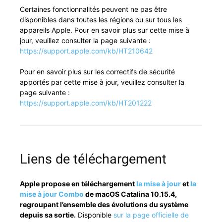
Cer­taines fonc­tion­nal­ités peu­vent ne pas être
disponibles dans toutes les régions ou sur tous les
appareils Apple. Pour en savoir plus sur cette mise à
jour, veuillez con­sul­ter la page suiv­ante :
https://support.apple.com/kb/HT210642
Pour en savoir plus sur les cor­rec­tifs de sécu­rité
apportés par cette mise à jour, veuillez con­sul­ter la
page suiv­ante :
https://support.apple.com/kb/HT201222
Liens de téléchargement
Apple pro­pose en télécharge­ment
la mise à jour
et
la
mise à jour Com­bo
de macOS Catali­na 10.15.4,
regroupant l’ensem­ble des évo­lu­tions du sys­tème
depuis sa sor­tie.
Disponible
sur la page offi­cielle de