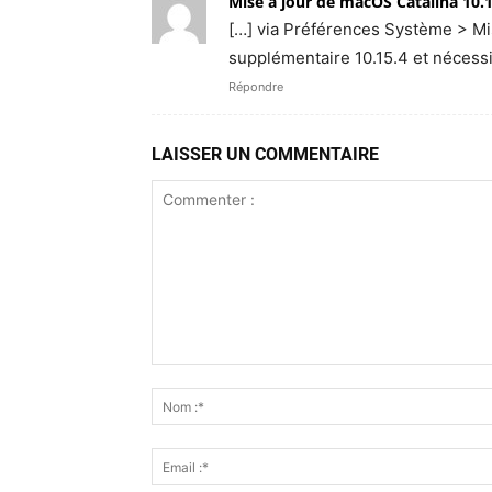
Mise à jour de macOS Catalina 10.1
[…] via Préférences Sys­tème > Mise 
sup­plé­men­taire 10.15.4 et néces­si
Répondre
LAISSER UN COMMENTAIRE