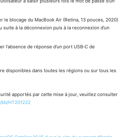
’utilisateur à saisir plusieurs fois le mot de passe d’un
­er le blocage du Mac­Book Air (Reti­na, 13 pouces, 2020)
 suite à la décon­nex­ion puis à la recon­nex­ion d’un
uer l’absence de réponse d’un port USB‑C de
 être disponibles dans toutes les régions ou sur tous les
u­rité apportés par cette mise à jour, veuillez con­sul­ter
om/kb/HT201222