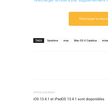
Télécharg­er la mise à jour sup­plé­men­taire 
Télécharger la mise 
TAGS
facetime
mac
Mac OS X Catalina
mise
Article précédent
iOS 13.4.1 et iPadOS 13.4.1 sont disponibles