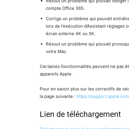
Résout un prob­lème qui pou­vait oblig­er l
compte Office 365.
Cor­rige un prob­lème qui pou­vait entraîn
lors de l’exécution d’Assistant réglages ou
écran externe 4K ou 5K.
Résout un prob­lème qui pou­vait provo­q
votre Mac.
Cer­taines fonc­tion­nal­ités peu­vent ne pas
appareils Apple.
Pour en savoir plus sur les cor­rec­tifs de séc
la page suiv­ante :
https://support.apple.c
Lien de téléchargement