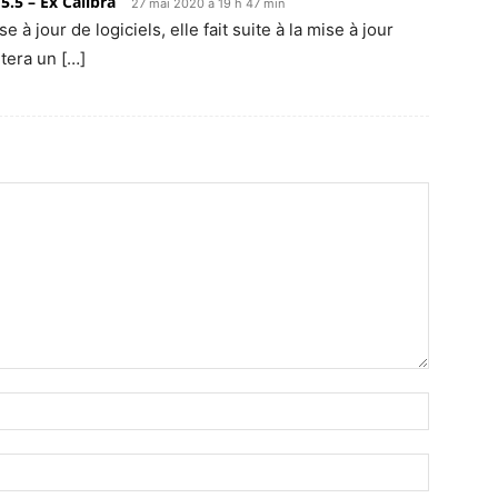
5.5 – Ex Calibra
27 mai 2020 à 19 h 47 min
à jour de logi­ciels, elle fait suite à la mise à jour
t­era un […]