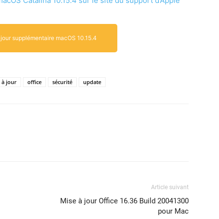
macOS Catali­na 10.15.4 sur le site du sup­port d’Apple
à jour supplémentaire macOS 10.15.4
 à jour
office
sécurité
update
Article suivant
Mise à jour Office 16.36 Build 20041300
pour Mac