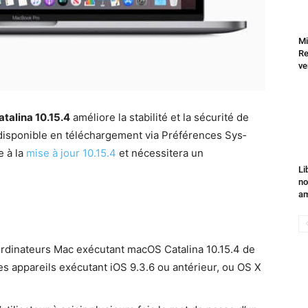
Mi
Re
ve
tali­na 10.15.4
améliore la sta­bil­ité et la sécu­rité de
 disponible en télécharge­ment via Préférences Sys­
e à la
mise à jour 10.15.4
et néces­sit­era un
Li
no
am
di­na­teurs Mac exé­cu­tant macOS Catali­na 10.15.4 de
es appareils exé­cu­tant iOS 9.3.6 ou antérieur, ou OS X