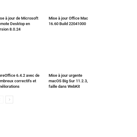
se à jour de Microsoft
Mise à jour Office Mac
mote Desktop en
16.60 Build 22041000
rsion 8.0.24
breOffice 6.4.2 avec de
Mise à jour urgente
mbreux correctifs et
macOS Big Sur 11.2.3,
éliorations
faille dans WebKit