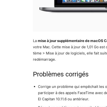
La
mise à jour sup­plé­men­taire de macOS Ca
votre Mac. Cette mise à jour de 1,01 Go est
tème > Mise à jour de logi­ciels, elle fait suit
redémarrage.
Problèmes corrigés
Cor­rige un prob­lème qui empêchait les or
par­ticiper à des appels Face­Time avec d
El Cap­i­tan 10.11.6 ou antérieur.