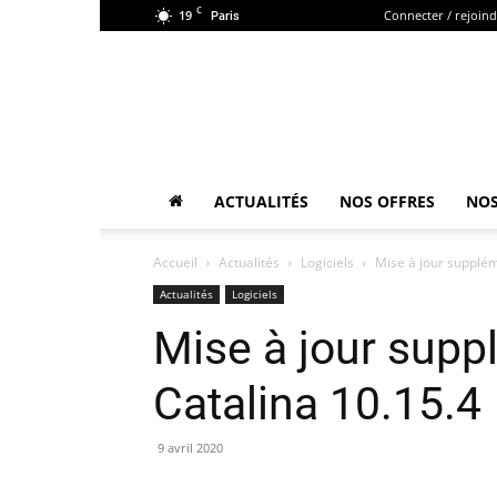
C
19
Connecter / rejoin
Paris
ACTUALITÉS
NOS OFFRES
NOS
Accueil
Actualités
Logiciels
Mise à jour supplé
Actualités
Logiciels
Mise à jour sup
Catalina 10.15.4
9 avril 2020