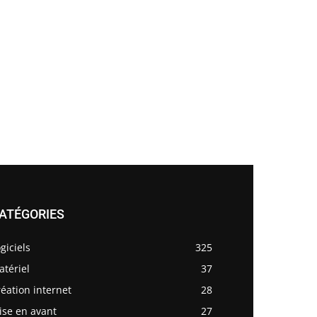
ATÉGORIES
giciels
325
tériel
37
éation internet
28
ise en avant
27