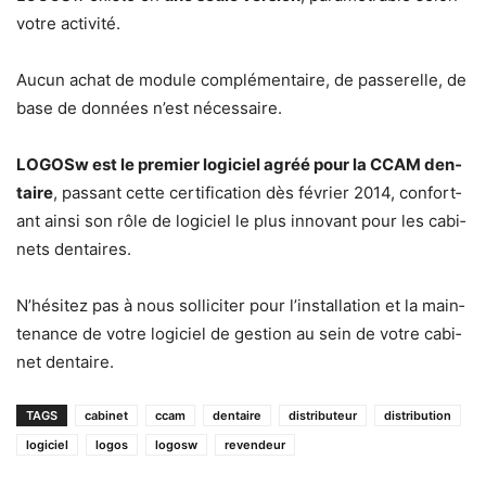
votre activité.
Aucun achat de mod­ule com­plé­men­taire, de passerelle, de
base de don­nées n’est nécessaire.
LOGOSw est le pre­mier logi­ciel agréé pour la CCAM den­
taire
, pas­sant cette cer­ti­fi­ca­tion dès févri­er 2014, con­for­t­
ant ain­si son rôle de logi­ciel le plus inno­vant pour les cab­i­
nets dentaires.
N’hésitez pas à nous sol­liciter pour l’in­stal­la­tion et la main­
te­nance de votre logi­ciel de ges­tion au sein de votre cab­i­
net dentaire.
TAGS
cabinet
ccam
dentaire
distributeur
distribution
logiciel
logos
logosw
revendeur