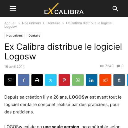
Accueil
Nos univers
Dentaire
Ex Calibra distribue le logiciel
Logosw
Nos univers
Dentaire
Ex Calibra distribue le logiciel
Logosw
7240
0
16 avril 2014
Depuis sa créa­tion il y a 26 ans,
LOGOSw
est avant tout le
logi­ciel den­taire conçu et réal­isé par des prati­ciens, pour
des praticiens.
LOGOSw existe en
une seule ver­sion
, paramé­tra­ble selon